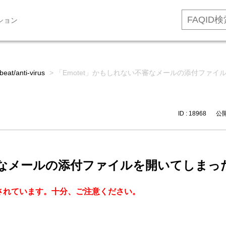
ション
beat/anti-virus
>
「Emotet」かもしれない不審なメールの添付ファ
ID : 18968
公開日
不審なメールの添付ファイルを開いてしま
測されています。十分、ご注意ください。