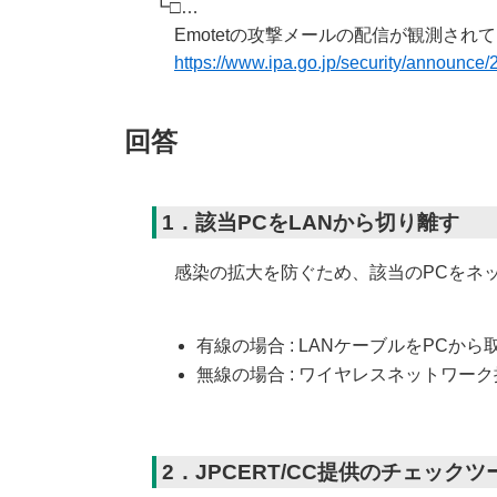
┗□…
Emotetの攻撃メールの配信が観測され
https://www.ipa.go.jp/security/announce
回答
1．該当PCをLANから切り離す
感染の拡大を防ぐため、該当のPCをネ
有線の場合 : LANケーブルをPCか
無線の場合 : ワイヤレスネットワー
2．JPCERT/CC提供のチェックツ