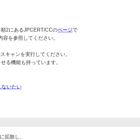
順2にあるJPCERT/CCの
ページ
で
載の内容を参照してください。
ルスキャンを実行してください。
染させる機能も持っています。
をおこないたい
うに拡散し、