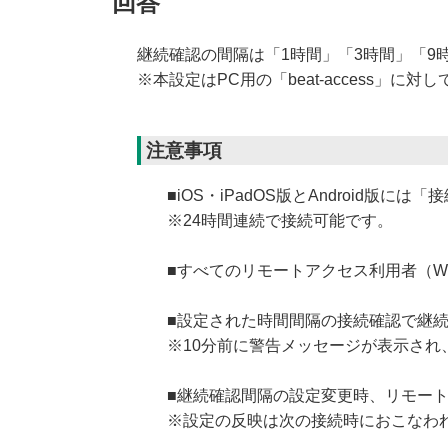
回答
継続確認の間隔は「1時間」「3時間」「9
※本設定はPC用の「beat-access」に対し
注意事項
■iOS・iPadOS版とAndroid版
※24時間連続で接続可能です。
■すべてのリモートアクセス利用者（Wi
■設定された時間間隔の接続確認で継
※10分前に警告メッセージが表示され
■継続確認間隔の設定変更時、リモー
※設定の反映は次の接続時におこなわ