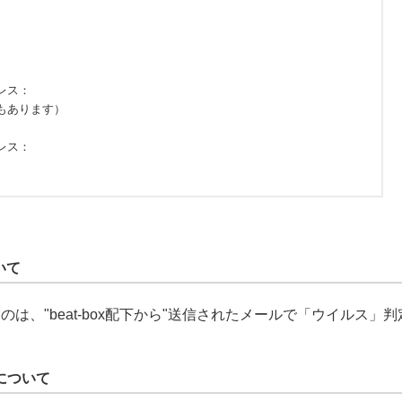
いて
は、"beat-box配下から"送信されたメールで「ウイルス」
について