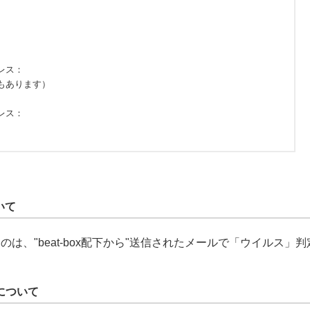
いて
は、"beat-box配下から"送信されたメールで「ウイルス」
について