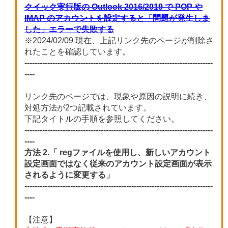
クイック実行版の Outlook 2016/2019 で POP や
IMAP のアカウントを設定すると「問題が発生しま
した」エラーで失敗する
※2024/02/09 現在、上記リンク先のページが削除さ
れたことを確認しています。
--------------------------------------------------------------------------
----
リンク先のページでは、現象や原因の説明に続き、
対処方法が2つ記載されています。
下記タイトルの手順を参照してください。
--------------------------------------------------------------------------
----
方法 2.「 regファイルを使用し、新しいアカウント
設定画面ではなく従来のアカウント設定画面が表示
されるように変更する」
--------------------------------------------------------------------------
----
【注意】