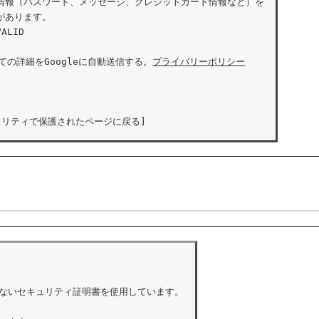
情報（パスワード、メッセージ、クレジットカード情報など）を

あります。

i
ALID

ての詳細をGoogleに自動送信する。
プライバリーポリシー
d
ュリティで保護されたページに戻る]
ないセキュリティ証明書を使用しています。
