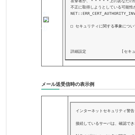
攻撃者が、＊＊＊＊＊上のあなたの
不正に取得しようとしている可能性が
s
s
O
NET::ERR_CERT_AUTHORITY_INV
□ セキュリティに関する事象につい
①
②
S
詳細設定　　　　　　　　　[セキ
メール送受信時の表示例
インターネットセキュリティ警告

接続しているサーバは、確認でき