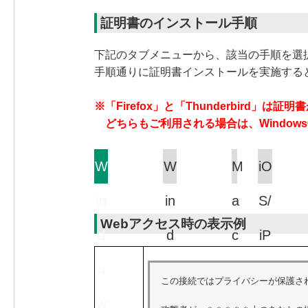
証明書のインストール手順
下記のタブメニューから、該当の手順を選
手順通りに証明書インストールを実施する
※「Firefox」と「Thunderbird」は証
どちらもご利用される場合は、Windows
W
W
M
iO
in
in
a
S/
Webアクセス時の表示例
d
d
c
iP
o
o
a
この接続ではプライバシーが保護され
w
w
d