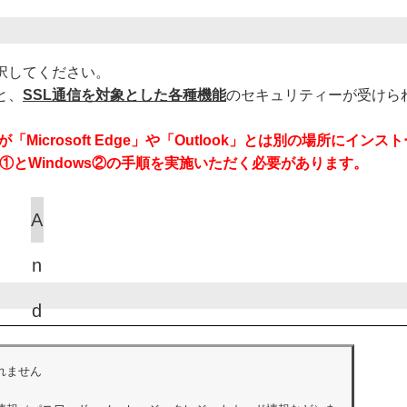
択してください。
と、
SSL通信を対象とした各種機能
のセキュリティーが受けら
明書が「Microsoft Edge」や「Outlook」とは別の場所にイ
①とWindows②の手順を実施いただく必要があります。
A
n
d
r
ません

o