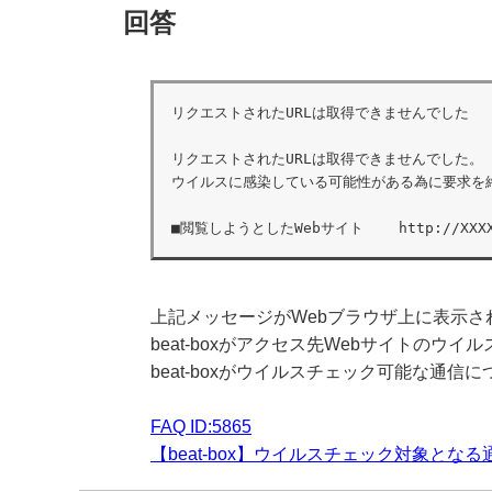
回答
リクエストされたURLは取得できませんでした

リクエストされたURLは取得できませんでした。

ウイルスに感染している可能性がある為に要求を終
■閲覧しようとしたWebサイト    http
:
//XXX
上記メッセージがWebブラウザ上に表示さ
beat-boxがアクセス先Webサイトの
beat-boxがウイルスチェック可能な通信
FAQ ID:5865
【beat-box】ウイルスチェック対象とな