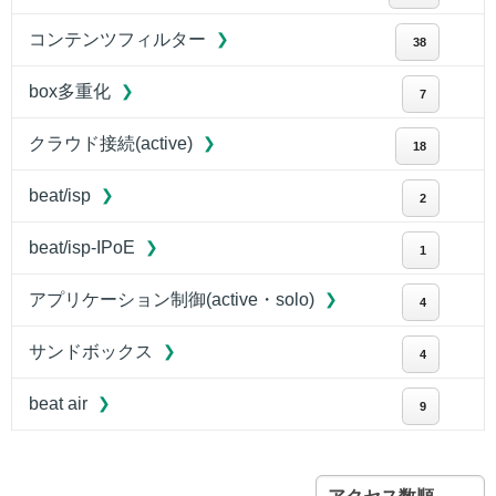
コンテンツフィルター
38
box多重化
7
クラウド接続(active)
18
beat/isp
2
beat/isp-IPoE
1
アプリケーション制御(active・solo)
4
サンドボックス
4
beat air
9