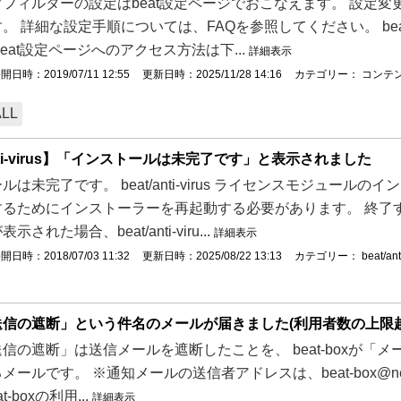
フィルターの設定はbeat設定ページでおこなえます。 設定変更
。 詳細な設定手順については、FAQを参照してください。 be
beat設定ページへのアクセス方法は下...
詳細表示
開日時：2019/07/11 12:55
更新日時：2025/11/28 14:16
カテゴリー：
コンテ
ALL
anti-virus】「インストールは未完了です」と表示されました
ルは未完了です。 beat/anti-virus ライセンスモジュ
るためにインストーラーを再起動する必要があります。 終了す
された場合、beat/anti-viru...
詳細表示
開日時：2018/07/03 11:32
更新日時：2025/08/22 13:13
カテゴリー：
beat/ant
信の遮断」という件名のメールが届きました(利用者数の上限越
信の遮断」は送信メールを遮断したことを、 beat-boxが「メー
ールです。 ※通知メールの送信者アドレスは、beat-box@net-b
t-boxの利用...
詳細表示