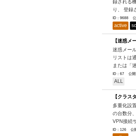
録される機
り、 登録
ID：9688
公
active
so
【迷惑メー
迷惑メー
リストは
または「迷
ID：67
公開日
ALL
【クラスタ
多重化設置
の台数分、I
VPN接続
ID：126
公開