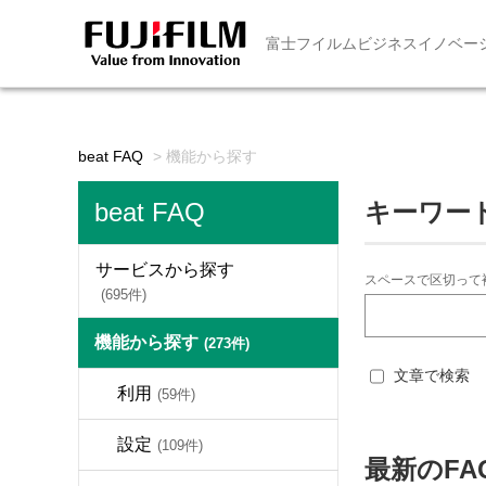
富士フイルムビジネスイノベー
beat FAQ
>
機能から探す
beat FAQ
キーワー
サービスから探す
スペースで区切って
(695件)
機能から探す
(273件)
文章で検索
利用
(59件)
設定
(109件)
最新のFA