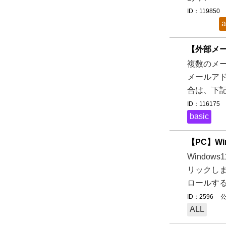
ID：119850
a
【外部メ
複数のメ
メールアド
合は、下記
ID：116175
basic
【PC】W
Windo
リックしま
ロールする
ID：2596
公
ALL