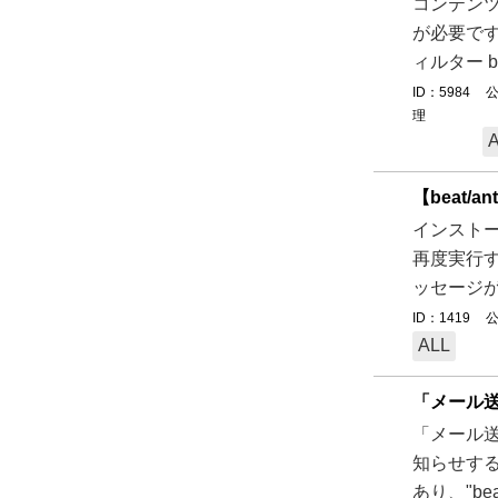
コンテンツ
が必要です
ィルター 
ID：5984
公
理
【beat/
インストー
再度実行す
ッセージが表示
ID：1419
公
ALL
「メール送
「メール送
知らせするメ
あり、"bea