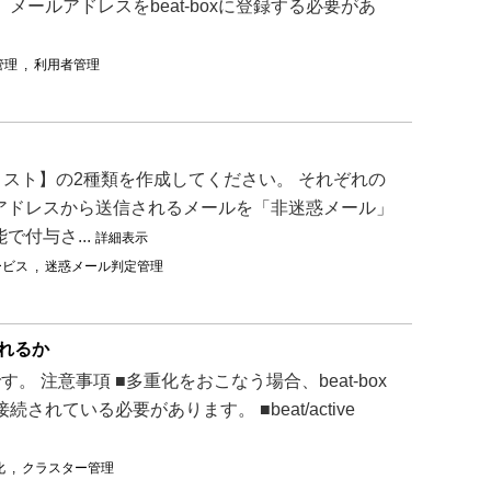
、メールアドレスをbeat-boxに登録する必要があ
管理
,
利用者管理
スト】の2種類を作成してください。 それぞれの
アドレスから送信されるメールを「非迷惑メール」
付与さ...
詳細表示
ービス
,
迷惑メール判定管理
れるか
 注意事項 ■多重化をおこなう場合、beat-box
されている必要があります。 ■beat/active
化
,
クラスター管理