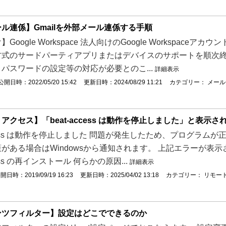
ル連係】Gmailを外部メール連係する手順
Google Workspace 法人向けのGoogle Workspa
式のサードパーティアプリまたはデバイスのサポートを順次終了し
パスワードの設定等の対応が必要とのこ...
詳細表示
公開日時：2022/05/20 15:42
更新日時：2024/08/29 11:21
カテゴリー：
メール
アクセス】「beat-access は動作を停止しました」と表示さ
access は動作を停止しました 問題が発生したため、プログラ
がある場合はWindowsから通知されます。 上記エラーが表
ccess の再インストール 何らかの原因...
詳細表示
開日時：2019/09/19 16:23
更新日時：2025/04/02 13:18
カテゴリー：
リモー
ンツフィルター】設定はどこでできるのか