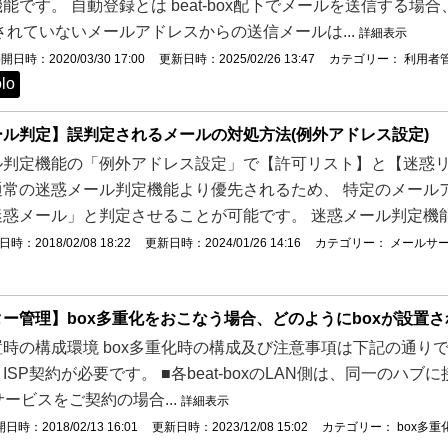
能です。 自動登録とは beat-box配下でメールを送信する場合
されていないメールアドレスからの送信メールは...
詳細表示
開日時：2020/03/30 17:00
更新日時：2025/02/26 13:47
カテゴリー：
利用者
lo
ル判定】誤判定されるメールの対処方法(例外アドレス設定)
ル判定機能の「例外アドレス設定」で【許可リスト】と【迷惑リ
通常の迷惑メール判定機能より優先されるため、 特定のメール
惑メール」と判定させることが可能です。 迷惑メール判定機能で
時：2018/02/08 18:22
更新日時：2024/01/26 14:16
カテゴリー：
メールサ
ー管理】box多重化をおこなう場合、どのようにboxが設置さ
時の構成環境 box多重化時の構成及び注意事項は下記の通りです。
SP契約が必要です。 ■各beat-boxのLAN側は、同一のハブに接続
サービスをご契約の場合...
詳細表示
日時：2018/02/13 16:01
更新日時：2023/12/08 15:02
カテゴリー：
box多重