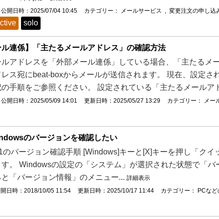
公開日時：2025/07/04 10:45
カテゴリー：
メールサービス
,
変更注文の申し込
ctive
solo
ール連係】「主たるメールアドレス」の確認方法
ールアドレスを「外部メール連係」している場合、「主たるメー
レス宛にbeat-boxからメールが送信されます。 現在、設
の手順をご参照ください。 設定されている「主たるメールアド.
公開日時：2025/05/09 14:01
更新日時：2025/05/27 13:29
カテゴリー：
メー
indowsのバージョンを確認したい
ws11のバージョン確認手順 [Windows]キーと[X]キーを押
す。 Windowsの設定の「システム」が選択された状態で「
と「バージョン情報」のメニュー...
詳細表示
開日時：2018/10/05 11:54
更新日時：2025/10/17 11:44
カテゴリー：
PCなど