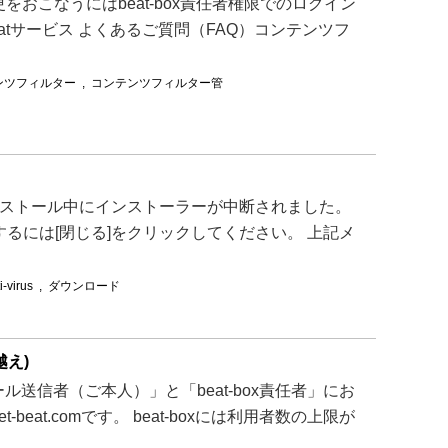
をおこなうにはbeat-box責任者権限でのログイン
atサービス よくあるご質問（FAQ）コンテンツフ
ンツフィルター
,
コンテンツフィルター管
ールのインストール中にインストーラーが中断されました。
るには[閉じる]をクリックしてください。 上記メ
i-virus
,
ダウンロード
え)
ル送信者（ご本人）」と「beat-box責任者」にお
eat.comです。 beat-boxには利用者数の上限が