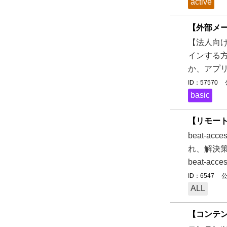
active
【外部メー
【法人向け】
インする方
か、アプリ
ID：57570
basic
【リモート
beat-
れ、解決策
beat-a
ID：6547
公
ALL
【コンテ