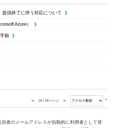
w1～3）」提供終了に伴う対応について
ft Azure）
手順
≪
18 / 26ページ
≫
で 送信者のメールアドレスが自動的に利用者として登