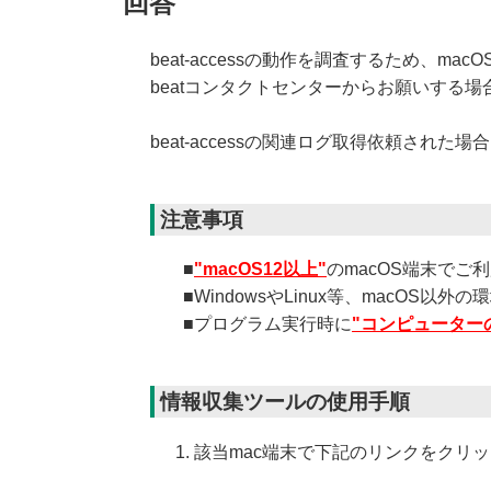
回答
beat-accessの動作を調査するため、m
beatコンタクトセンターからお願いする
beat-accessの関連ログ取得依頼され
注意事項
■
"macOS12以上"
のmacOS端末でご
■WindowsやLinux等、macOS
■プログラム実行時に
"コンピューター
情報収集ツールの使用手順
該当mac端末で下記のリンクをクリック