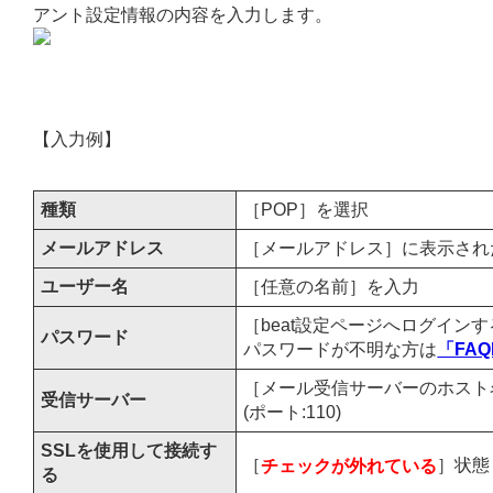
アント設定情報の内容を入力します。
【入力例】
種類
［POP］を選択
メールアドレス
［メールアドレス］に表示され
ユーザー名
［任意の名前］を入力
［beat設定ページへログイン
パスワード
パスワードが不明な方は
「FAQ
［メール受信サーバーのホスト名
受信サーバー
(ポート:110)
SSLを使用して接続す
［
チェックが外れている
］状態
る