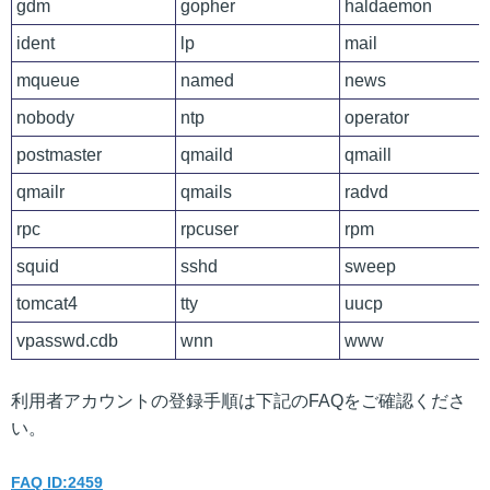
gdm
gopher
haldaemon
ident
lp
mail
mqueue
named
news
nobody
ntp
operator
postmaster
qmaild
qmaill
qmailr
qmails
radvd
rpc
rpcuser
rpm
squid
sshd
sweep
tomcat4
tty
uucp
vpasswd.cdb
wnn
www
利用者アカウントの登録手順は下記のFAQをご確認くださ
い。
FAQ ID:2459