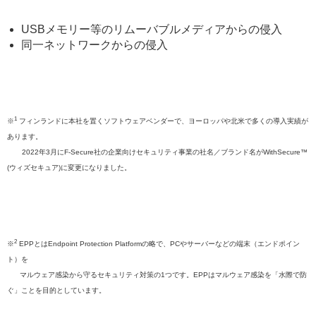
USBメモリー等のリムーバブルメディアからの侵入
同一ネットワークからの侵入
1
※
フィンランドに本社を置くソフトウェアベンダーで、ヨーロッパや北⽶で多くの導入実績が
あります。
2022年3月にF-Secure社の企業向けセキュリティ事業の社名／ブランド名がWithSecure™
(ウィズセキュア)に変更になりました。
2
※
EPPとはEndpoint Protection Platformの略で、PCやサーバーなどの端末（エンドポイン
ト）を
マルウェア感染から守るセキュリティ対策の1つです。EPPはマルウェア感染を「水際で防
ぐ」ことを目的としています。