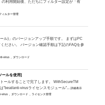
し版」の利用開始後、ただちにフィルター設定が「有
フィルター管理
モジュール)」のバージョンアップ手順です。 まずはPC
ください。 バージョン確認手順は下記のFAQを参
ti-virus
,
ダウンロード
除ツールを使用]
トールすることで完了します。 WithSecureTM
”beat/anti-virusライセンスモジュール”...
詳細表示
i-virus
,
ダウンロード
,
ライセンス管理