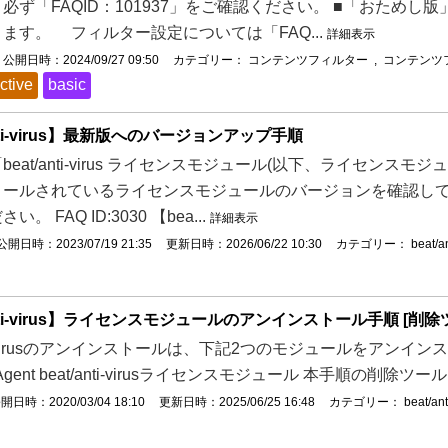
必ず「FAQID：101937」をご確認ください。 ■「おため
ます。 フィルター設定については「FAQ...
詳細表示
公開日時：2024/09/27 09:50
カテゴリー：
コンテンツフィルター
,
コンテンツ
ctive
basic
anti-virus】最新版へのバージョンアップ手順
beat/anti-virus ライセンスモジュール(以下、ライセンス
トールされているライセンスモジュールのバージョンを確認して
。 FAQ ID:3030 【bea...
詳細表示
公開日時：2023/07/19 21:35
更新日時：2026/06/22 10:30
カテゴリー：
beat/an
anti-virus】ライセンスモジュールのアンインストール手順 [削
nti-virusのアンインストールは、下記2つのモジュールをアンインス
s Agent beat/anti-virusライセンスモジュール 本手順の削除ツールは
開日時：2020/03/04 18:10
更新日時：2025/06/25 16:48
カテゴリー：
beat/ant