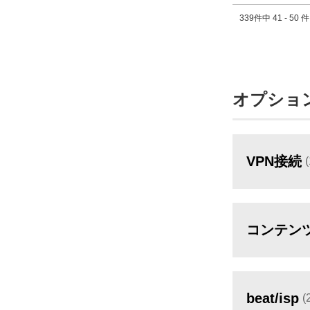
339件中 41 - 50
オプショ
VPN接続
コンテン
beat/isp
(