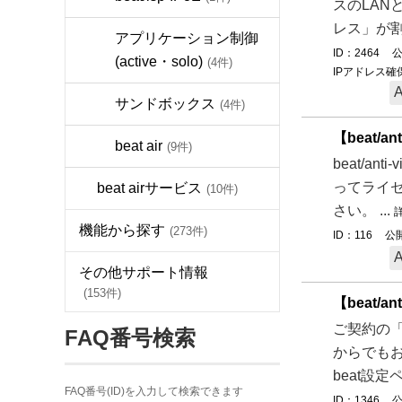
スのLAN
レス」が割
アプリケーション制御
ID：2464
公
(active・solo)
(4件)
IPアドレス確
サンドボックス
(4件)
【beat/
beat air
(9件)
beat/an
ってライセ
beat airサービス
(10件)
さい。 ...
機能から探す
(273件)
ID：116
公開
その他サポート情報
(153件)
【beat/
ご契約の「
FAQ番号検索
からでもお
beat設定
FAQ番号(ID)を入力して検索できます
ID：1346
公