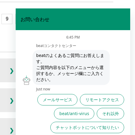
9
…
33
34
beat/anti-virus
(101件)
クラウド接続(active)
(18件)
アプリケーション制御
(4件)
(active・solo)