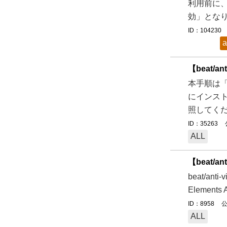
利用前に、
効」となり
ID：104230
a
【beat/
本手順は「
にインス
照してください
ID：35263
ALL
【beat/
beat/a
Element
ID：8958
公
ALL