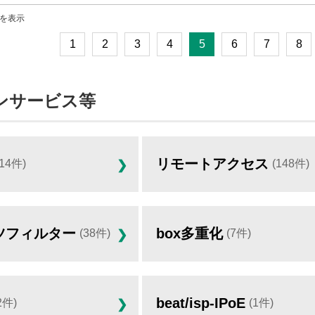
 件を表示
1
2
3
4
5
6
7
8
ンサービス等
リモートアクセス
(14件)
(148件)
ツフィルター
box多重化
(38件)
(7件)
beat/isp-IPoE
2件)
(1件)