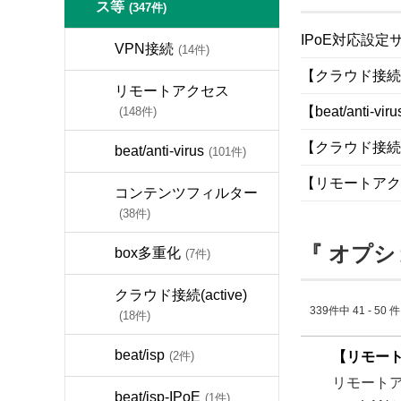
ス等
(347件)
IPoE対応設定
VPN接続
(14件)
【クラウド接続】
リモートアクセス
【beat/ant
(148件)
【クラウド接続
beat/anti-virus
(101件)
【リモートアク
コンテンツフィルター
(38件)
『 オプシ
box多重化
(7件)
クラウド接続(active)
339件中 41 - 50
(18件)
beat/isp
(2件)
【リモー
リモートア
beat/isp-IPoE
(1件)