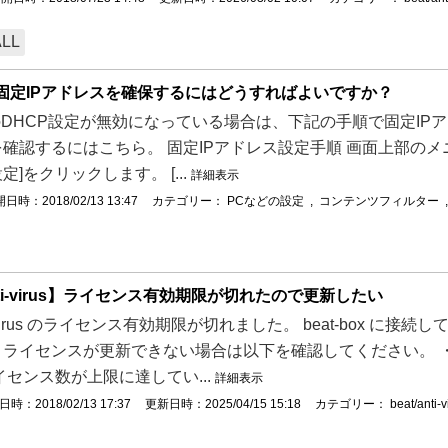
ALL
で固定IPアドレスを確保するにはどうすればよいですか？
boxのDHCP設定が無効になっている場合は、下記の手順で固定I
確認するにはこちら。 固定IPアドレス設定手順 画面上部の
]をクリックします。 [...
詳細表示
日時：2018/02/13 13:47
カテゴリー：
PCなどの設定
,
コンテンツフィルター
anti-virus】ライセンス有効期限が切れたので更新したい
nti-virus のライセンス有効期限が切れました。 beat-box に
、ライセンスが更新できない場合は以下を確認してください。 
イセンス数が上限に達してい...
詳細表示
時：2018/02/13 17:37
更新日時：2025/04/15 15:18
カテゴリー：
beat/anti-v