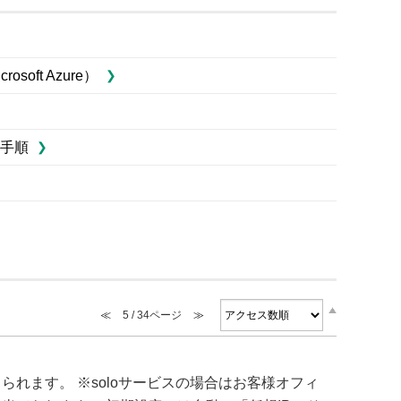
ft Azure）
手順
≪
5 / 34ページ
≫
れます。 ※soloサービスの場合はお客様オフィ