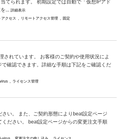
当てられます。 初期設定では自動で「仮想IPアド
...
詳細表示
トアクセス
,
リモートアクセス管理
,
固定
-boxでライセンス管理されています。 お客様のご契約や使用状況によ
ージで確認できます。詳細な手順は下記をご確認くだ
virus
,
ライセンス管理
さい。 また、ご契約形態によりbeat設定ページ
ください。 beat設定ページからの変更注文手順
i-virus
,
変更注文の申し込み
,
ライセンス