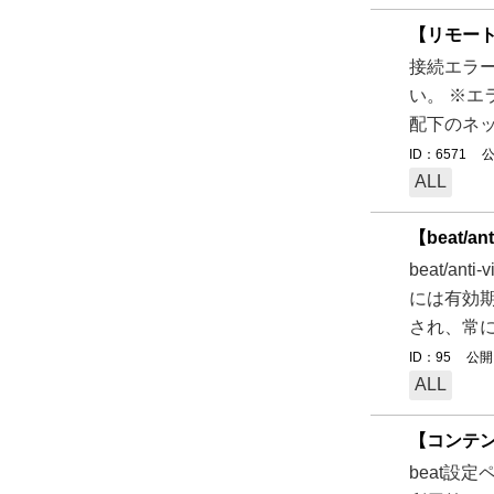
【リモート
接続エラー
い。 ※エ
配下のネッ
ID：6571
公
ALL
【beat/a
beat/a
には有効期
され、常に
ID：95
公開日
ALL
【コンテ
beat設