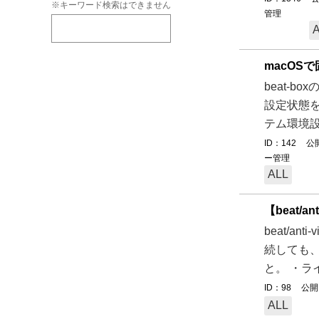
※キーワード検索はできません
管理
macOS
beat-
設定状態を
テム環境設定
ID：142
公開
ー管理
ALL
【beat/
beat/a
続しても
と。 ・ラ
ID：98
公開日
ALL