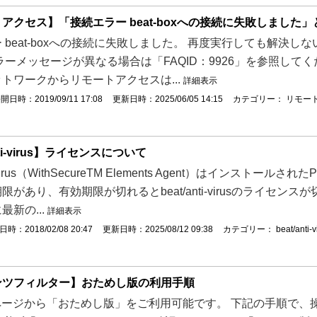
アクセス】「接続エラー beat-boxへの接続に失敗しました
 beat-boxへの接続に失敗しました。 再度実行しても解決しな
ラーメッセージが異なる場合は「FAQID：9926」を参照してくださ
トワークからリモートアクセスは...
詳細表示
開日時：2019/09/11 17:08
更新日時：2025/06/05 14:15
カテゴリー：
リモー
nti-virus】ライセンスについて
nti-virus（WithSecureTM Elements Agent）はイ
限があり、有効期限が切れるとbeat/anti-virusのライセンス
最新の...
詳細表示
時：2018/02/08 20:47
更新日時：2025/08/12 09:38
カテゴリー：
beat/anti-v
ンツフィルター】おためし版の利用手順
定ページから「おためし版」をご利用可能です。 下記の手順で、