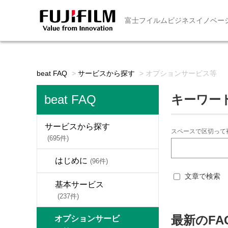
富士フイルムビジネスイノベー
beat FAQ
>
サービスから探す
>
オプションサービス等
beat FAQ
キーワー
サービスから探す
スペースで区切って
(695件)
はじめに
(96件)
文章で検索
基本サービス
(237件)
最新のFA
オプションサービ