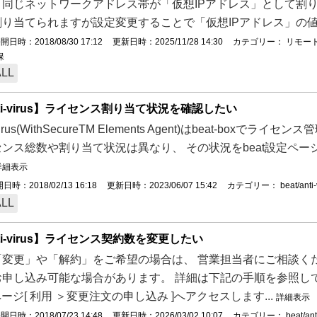
と同じネットワークアドレス帯が「仮想IPアドレス」として割り
り当てられますが設定変更することで「仮想IPアドレス」の値を
開日時：2018/08/30 17:12
更新日時：2025/11/28 14:30
カテゴリー：
リモー
保
ALL
anti-virus】ライセンス割り当て状況を確認したい
ti-virus(WithSecureTM Elements Agent)はbeat
ンス総数や割り当て状況は異なり、 その状況をbeat設定ペ
詳細表示
日時：2018/02/13 16:18
更新日時：2023/06/07 15:42
カテゴリー：
beat/anti-
ALL
anti-virus】ライセンス契約数を変更したい
変更」や「解約」をご希望の場合は、 営業担当者にご相談くだ
申し込み可能な場合があります。 詳細は下記の手順を参照して
ページ[ 利用 ＞変更注文の申し込み ]へアクセスします...
詳細表示
開日時：2018/07/23 14:48
更新日時：2026/03/02 10:07
カテゴリー：
beat/ant